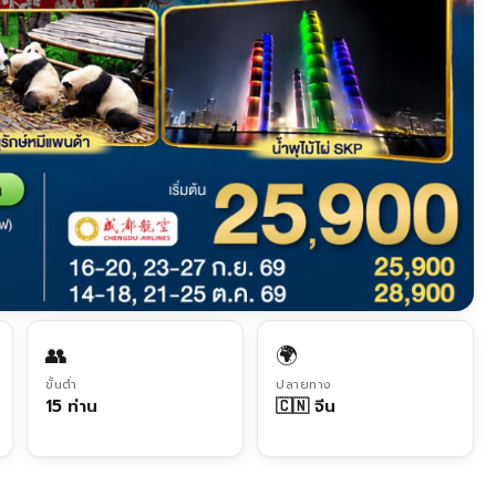
👥
🌍
ขั้นต่ำ
ปลายทาง
15 ท่าน
🇨🇳 จีน