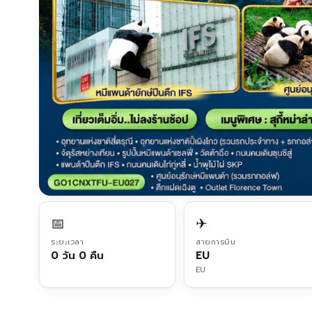
📅
✈
ระยะเวลา
สายการบิน
0 วัน 0 คืน
EU
EU