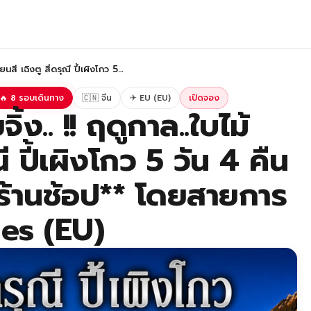
ยนสี เฉิงตู สี่ดรุณี ปี้เผิงโกว 5…
🔥 8 รอบเดินทาง
🇨🇳 จีน
✈ EU (EU)
เปิดจอง
้ง.. !! ฤดูกาล..ใบไม้
ณี ปี้เผิงโกว 5 วัน 4 คืน
่ลงร้านช้อป** โดยสายการ
es (EU)