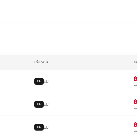
เที่ยวบิน
ร
EU
EU
+พ
EU
EU
+พ
EU
EU
+พ