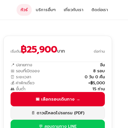
ทัวร์
บริการอื่นๆ
เกี่ยวกับเรา
ติดต่อเรา
฿25,900
บาท
เริ่มต้น
ต่อท่าน
📍 ปลายทาง
จีน
📅 รอบที่เปิดจอง
8 รอบ
⏰ ระยะเวลา
0 วัน 0 คืน
💰 ค่าพักเดี่ยว
+฿5,000
👥 ขั้นต่ำ
15 ท่าน
📅 เลือกรอบเดินทาง →
📄 ดาวน์โหลดโปรแกรม (PDF)
💬 สอบถามทาง LINE