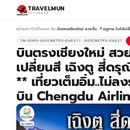
TRAVELMUN
ทราเวลมันส์
หน้าแรก
›
ทัวร์ทั้งหมด
›
จีน
›
บินตรงเชียงใหม่ สวยจิ้ง.. !! ฤดูกาล..ใบไม้เปลี่
TM-G365-GO1CNXTFU-EU027.1 · GO1CNXTFU-EU027
บินตรงเชียงใหม่ สวยจิ
เปลี่ยนสี เฉิงตู สี่ดรุ
** เที่ยวเต็มอิ่ม..ไม
บิน Chengdu Airlin