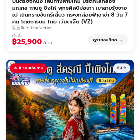
บินตรงซีหนิง เส้นทางสายไหม มรดกโลกสอง
มณฑล กานซู ชิงไห่ พุทธศิลป์ม่อเกา เขาสายรุ้งจาง
เย่ เนินทรายจันทร์เสี้ยว กระจกส่องฟ้าฉาข่า 8 วัน 7
คืน โดยการบิน ไทย เวียตเจ๊ต (VZ)
🇨🇳 จีน
✈ Thai VietJet
เริ่มต้น
฿25,900
ดูรายละเอียด →
/ท่าน
🔥 8 รอบเดินทาง
EU ✈