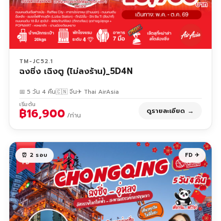
TM-JC52.1
ฉงชิ่ง เฉิงตู (ไม่ลงร้าน)_5D4N
📅 5 วัน 4 คืน
🇨🇳 จีน
✈ Thai AirAsia
เริ่มต้น
฿16,900
ดูรายละเอียด →
/ท่าน
⏰ 2 รอบ
FD ✈