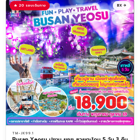
🔥 20 รอบเดินทาง
BX ✈
TM-JK99.1
Busan Yeosu ปูซาน ยอซู สวยตะโกน 5 วัน 3 คืน