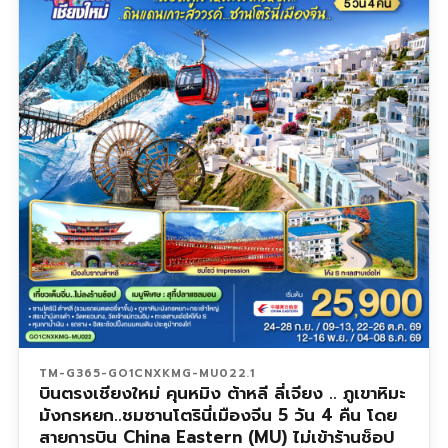
TM-G365-GO1CNXKMG-MU022.1
บินตรงเชียงใหม่ คุนหมิง ต้าหลี ลี่เจียง .. ภูเขาหิมะ
มังกรหยก..ชมซานโตรินี่เมืองจีน 5 วัน 4 คืน โดย
สายการบิน China Eastern (MU) ไม่เข้าร้านช็อป