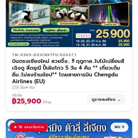
TM-G365-GO1CNXTFU-EU027.1
บินตรงเชียงใหม่ สวยจิ้ง.. !! ฤดูกาล..ใบไม้เปลี่ยนสี
เฉิงตู สี่ดรุณี ปี้เผิงโกว 5 วัน 4 คืน ** เที่ยวเต็ม
อิ่ม..ไม่ลงร้านช้อป** โดยสายการบิน Chengdu
Airlines (EU)
🇨🇳 จีน
✈ EU
เริ่มต้น
฿25,900
ดูรายละเอียด →
/ท่าน
🔥 10 รอบเดินทาง
MU ✈