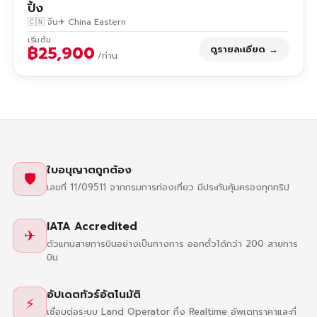
ปิ้ง
🇨🇳 จีน
✈ China Eastern
เริ่มต้น
฿25,900
ดูรายละเอียด →
/ท่าน
ใบอนุญาตถูกต้อง
🛡
เลขที่ 11/09511 จากกรมการท่องเที่ยว มีประกันคุ้มครองทุกทริป
IATA Accredited
✈
ตัวแทนสายการบินอย่างเป็นทางการ ออกตั๋วได้กว่า 200 สายการ
บิน
อัปเดตทัวร์อัตโนมัติ
⚡
เชื่อมต่อระบบ Land Operator กึ่ง Realtime อัพเดทราคาและที่