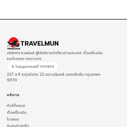
TRAVELMUN
บริษัททราเวลมันส์ ผู้ให้บริการนำเที่ยวต่างประเทศ ตั๋วเครื่องบิน
และโรงแรม ครบวงจร
📄 ใบอนุญาตเลขที่ 11/09511
227 ซ.9 ถ.ทุ่งมังกร 22 แขวงฉิมพลี เขตตลิ่งชัน กรุงเทพฯ
10170
บริการ
ทัวร์ทั้งหมด
ตั๋วเครื่องบิน
โรงแรม
รับจัดทัวร์กรุ๊ป