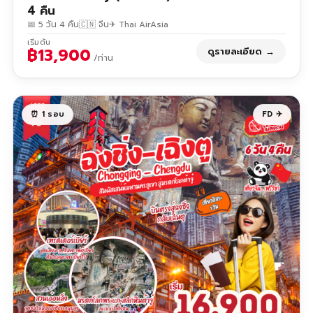
4 คืน
📅 5 วัน 4 คืน
🇨🇳 จีน
✈ Thai AirAsia
เริ่มต้น
฿13,900
ดูรายละเอียด →
/ท่าน
⏰ 1 รอบ
FD ✈