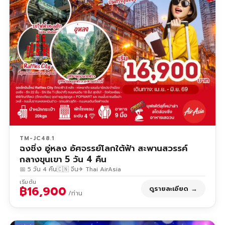
TM-JC48.1
ฉงชิ่ง อู่หลง อัศจรรย์โลกใต้ฟ้า สะพานสวรรค์
กลางขุนเขา 5 วัน 4 คืน
📅 5 วัน 4 คืน
🇨🇳 จีน
✈ Thai AirAsia
เริ่มต้น
฿16,900
ดูรายละเอียด →
/ท่าน