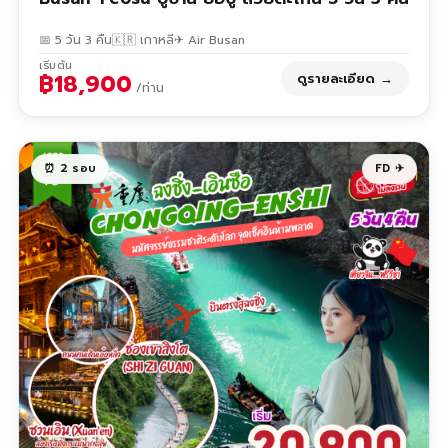
📅 5 วัน 3 คืน
🇰🇷 เกาหลี
✈ Air Busan
เริ่มต้น
฿18,900
ดูรายละเอียด →
/ท่าน
⏰ 2 รอบ
FD ✈