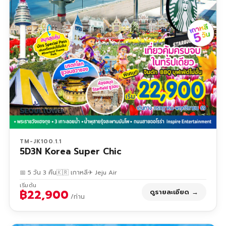
TM-JK100.1.1
5D3N Korea Super Chic
📅 5 วัน 3 คืน
🇰🇷 เกาหลี
✈ Jeju Air
เริ่มต้น
฿22,900
ดูรายละเอียด →
/ท่าน