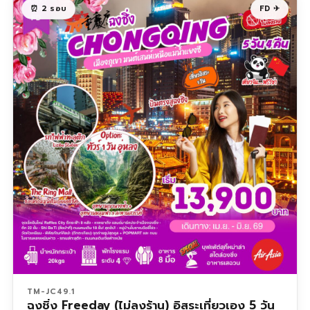
⏰ 2 รอบ
FD ✈
TM-JC49.1
ฉงชิ่ง Freeday (ไม่ลงร้าน) อิสระเที่ยวเอง 5 วัน