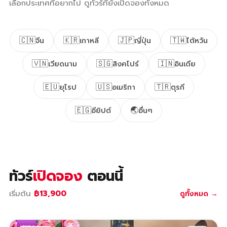
เลือกประเทศที่อยากไป ดูทัวร์ที่ยังเปิดจองทั้งหมด
🇨🇳
🇰🇷
🇯🇵
🇹🇼
จีน
เกาหลี
ญี่ปุ่น
ไต้หวัน
🇻🇳
🇸🇬
🇮🇳
เวียดนาม
สิงคโปร์
อินเดีย
🇪🇺
🇺🇸
🇹🇷
ยุโรป
อเมริกา
ตุรกี
🇪🇬
🌏
อียิปต์
อื่นๆ
ทัวร์
เปิดจอง
ตอนนี้
เริ่มต้น
฿13,900
ดูทั้งหมด →