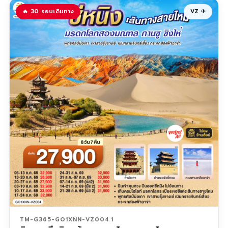
🔥 30 รอบเดินทาง
VZ ✈
TM-G365-GO1XNN-VZ004.1