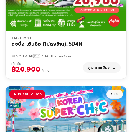
TM-JC53.1
ฉงชิ่ง เอินซือ (ไม่ลงร้าน)_5D4N
📅 5 วัน 4 คืน
🇨🇳 จีน
✈ Thai AirAsia
เริ่มต้น
฿20,900
ดูรายละเอียด →
/ท่าน
🔥 19 รอบเดินทาง
7C ✈