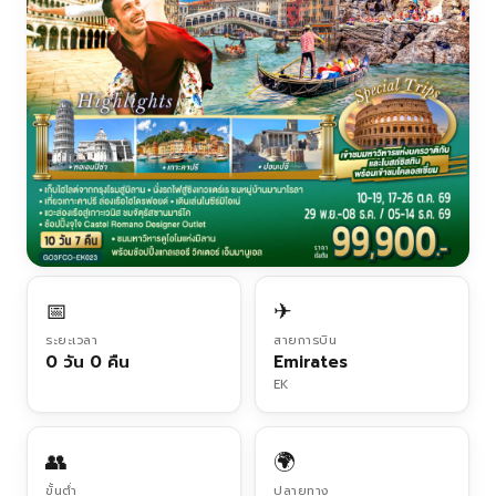
📅
✈
ระยะเวลา
สายการบิน
0 วัน 0 คืน
Emirates
EK
👥
🌍
ขั้นต่ำ
ปลายทาง