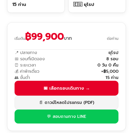
15 ท่าน
🇪🇺 ยุโรป
฿99,900
บาท
เริ่มต้น
ต่อท่าน
📍 ปลายทาง
ยุโรป
📅 รอบที่เปิดจอง
8 รอบ
⏰ ระยะเวลา
0 วัน 0 คืน
💰 ค่าพักเดี่ยว
+฿5,000
👥 ขั้นต่ำ
15 ท่าน
📅 เลือกรอบเดินทาง →
📄 ดาวน์โหลดโปรแกรม (PDF)
💬 สอบถามทาง LINE