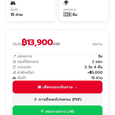
👥
🌍
ขั้นต่ำ
ปลายทาง
15 ท่าน
🇨🇳 จีน
฿13,900
บาท
เริ่มต้น
ต่อท่าน
📍 ปลายทาง
จีน
📅 รอบที่เปิดจอง
2 รอบ
⏰ ระยะเวลา
5 วัน 4 คืน
💰 ค่าพักเดี่ยว
+฿5,000
👥 ขั้นต่ำ
15 ท่าน
📅 เลือกรอบเดินทาง →
📄 ดาวน์โหลดโปรแกรม (PDF)
💬 สอบถามทาง LINE