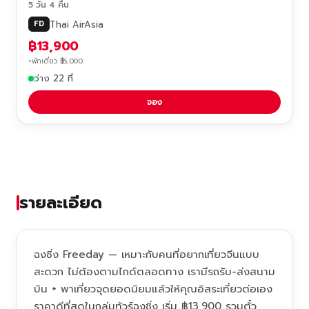
5 วัน 4 คืน
Thai AirAsia
FD
฿13,900
+พักเดี่ยว ฿5,000
ว่าง 22 ที่
จอง
รายละเอียด
ฉงชิ่ง Freeday — เหมาะกับคนที่อยากเที่ยวจีนแบบ
สะดวก ไม่ต้องตามไกด์ตลอดทาง เรามีรถรับ-ส่งสนาม
บิน + พาเที่ยวจุดยอดนิยมแล้วให้คุณอิสระเที่ยวต่อเอง
ราคาดีที่สุดในกลุ่มทัวร์ฉงชิ่ง เริ่ม ฿13,900 รวมตั๋ว