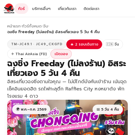
ทัวร์
บริการอื่นๆ
เกี่ยวกับเรา
ติดต่อเรา
หน้าแรก
›
ทัวร์ทั้งหมด
›
จีน
›
ฉงชิ่ง Freeday (ไม่ลงร้าน) อิสระเที่ยวเอง 5 วัน 4 คืน
TM-JC49.1 · JC49_CKGFD
🔥 2 รอบเดินทาง
🇨🇳 จีน
✈ Thai AirAsia (FD)
เปิดจอง
ฉงชิ่ง Freeday (ไม่ลงร้าน) อิสระ
เที่ยวเอง 5 วัน 4 คืน
อิสระเที่ยวฉงชิ่งตามใจคุณ — ไม่มีไกด์บังคับเข้าร้าน เน้นจุด
เช็คอินยอดฮิต รถไฟทะลุตึก Raffles City หงหยาต้ง พัก
โรงแรม 4 ดาว
🌍 พ.ค.–ก.ค. 2569
📅 5 วัน 4 คืน