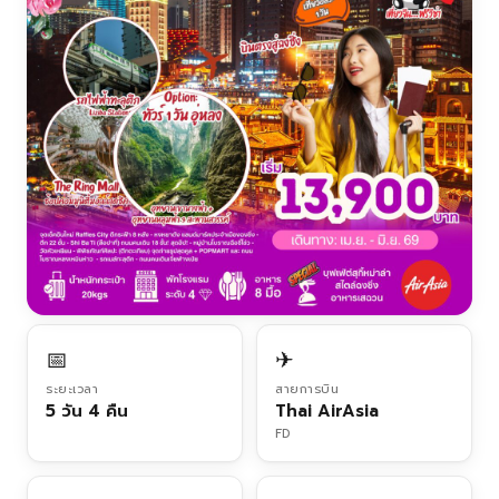
📅
✈
ระยะเวลา
สายการบิน
5 วัน 4 คืน
Thai AirAsia
FD