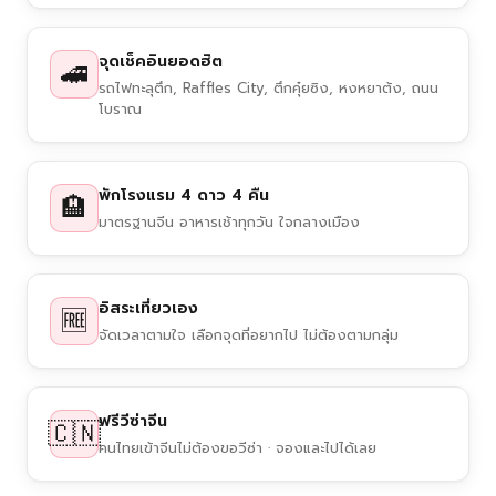
จุดเช็คอินยอดฮิต
🚄
รถไฟทะลุตึก, Raffles City, ตึกคุ๋ยซิง, หงหยาต้ง, ถนน
โบราณ
พักโรงแรม 4 ดาว 4 คืน
🏨
มาตรฐานจีน อาหารเช้าทุกวัน ใจกลางเมือง
อิสระเที่ยวเอง
🆓
จัดเวลาตามใจ เลือกจุดที่อยากไป ไม่ต้องตามกลุ่ม
ฟรีวีซ่าจีน
🇨🇳
คนไทยเข้าจีนไม่ต้องขอวีซ่า · จองและไปได้เลย