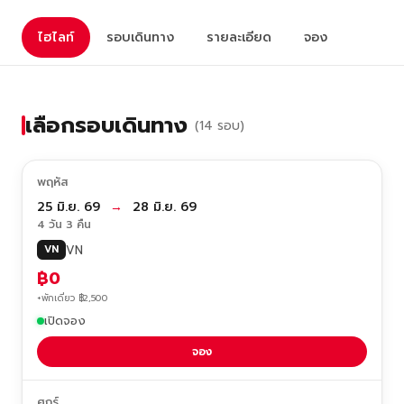
ไฮไลท์
รอบเดินทาง
รายละเอียด
จอง
เลือกรอบเดินทาง
(14 รอบ)
พฤหัส
25 มิ.ย. 69
→
28 มิ.ย. 69
4 วัน 3 คืน
VN
VN
฿0
+พักเดี่ยว ฿2,500
เปิดจอง
จอง
ศุกร์