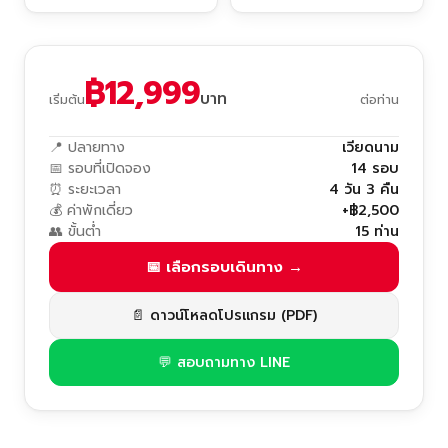
฿12,999
บาท
เริ่มต้น
ต่อท่าน
📍 ปลายทาง
เวียดนาม
📅 รอบที่เปิดจอง
14 รอบ
⏰ ระยะเวลา
4 วัน 3 คืน
💰 ค่าพักเดี่ยว
+฿2,500
👥 ขั้นต่ำ
15 ท่าน
📅 เลือกรอบเดินทาง →
📄 ดาวน์โหลดโปรแกรม (PDF)
💬 สอบถามทาง LINE