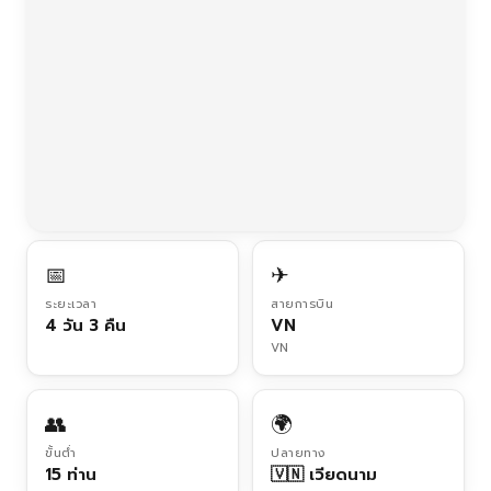
📅
✈
ระยะเวลา
สายการบิน
4 วัน 3 คืน
VN
VN
👥
🌍
ขั้นต่ำ
ปลายทาง
15 ท่าน
🇻🇳 เวียดนาม