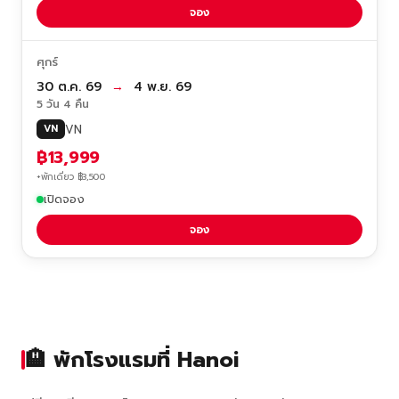
จอง
ศุกร์
30 ต.ค. 69
→
4 พ.ย. 69
5 วัน 4 คืน
VN
VN
฿13,999
+พักเดี่ยว ฿3,500
เปิดจอง
จอง
🏨 พักโรงแรมที่ Hanoi