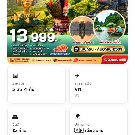
📅
✈
ระยะเวลา
สายการบิน
5 วัน 4 คืน
VN
VN
👥
🌍
ขั้นต่ำ
ปลายทาง
15 ท่าน
🇻🇳 เวียดนาม