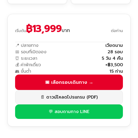
฿13,999
บาท
เริ่มต้น
ต่อท่าน
📍 ปลายทาง
เวียดนาม
📅 รอบที่เปิดจอง
28 รอบ
⏰ ระยะเวลา
5 วัน 4 คืน
💰 ค่าพักเดี่ยว
+฿3,500
👥 ขั้นต่ำ
15 ท่าน
📅 เลือกรอบเดินทาง →
📄 ดาวน์โหลดโปรแกรม (PDF)
💬 สอบถามทาง LINE