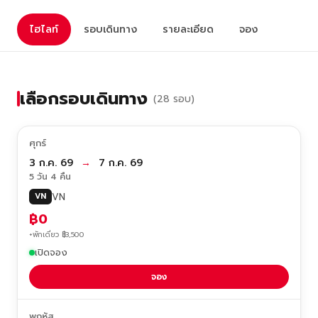
ไฮไลท์
รอบเดินทาง
รายละเอียด
จอง
เลือกรอบเดินทาง
(28 รอบ)
ศุกร์
3 ก.ค. 69
→
7 ก.ค. 69
5 วัน 4 คืน
VN
VN
฿0
+พักเดี่ยว ฿3,500
เปิดจอง
จอง
พฤหัส