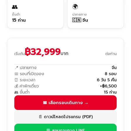
👥
🌍
ขั้นต่ำ
ปลายทาง
15 ท่าน
🇨🇳 จีน
฿32,999
บาท
เริ่มต้น
ต่อท่าน
📍 ปลายทาง
จีน
📅 รอบที่เปิดจอง
8 รอบ
⏰ ระยะเวลา
6 วัน 5 คืน
💰 ค่าพักเดี่ยว
+฿6,500
👥 ขั้นต่ำ
15 ท่าน
📅 เลือกรอบเดินทาง →
📄 ดาวน์โหลดโปรแกรม (PDF)
💬 สอบถามทาง LINE