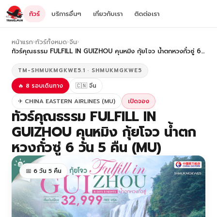
ทัวร์
บริการอื่นๆ
เกี่ยวกับเรา
ติดต่อเรา
หน้าแรก
›
ทัวร์ทั้งหมด
›
จีน
›
ทัวร์คุณธรรม FULFILL IN GUIZHOU คุนหมิง กุ้ยโจว น้ำตกหวงกั๋วซู่ 6…
TM-SHMUKMGKWE5.1 · SHMUKMGKWE5
🔥 8 รอบเดินทาง
🇨🇳 จีน
✈ CHINA EASTERN AIRLINES (MU)
เปิดจอง
ทัวร์คุณธรรม FULFILL IN
GUIZHOU คุนหมิง กุ้ยโจว น้ำตก
หวงกั๋วซู่ 6 วัน 5 คืน (MU)
📅 6 วัน 5 คืน