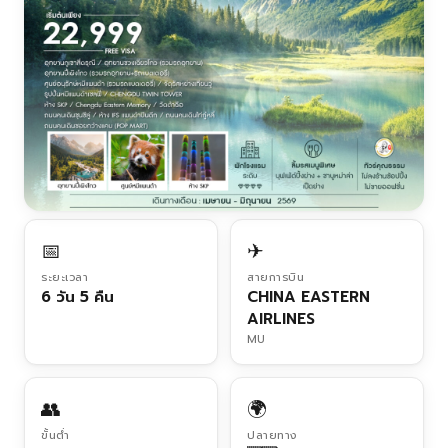
📅
✈
ระยะเวลา
สายการบิน
6 วัน 5 คืน
CHINA EASTERN
AIRLINES
MU
👥
🌍
ขั้นต่ำ
ปลายทาง