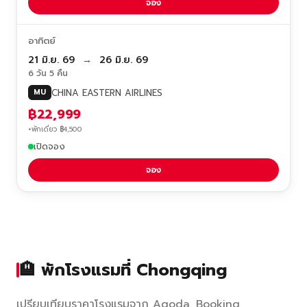
จอง
อาทิตย์
21 มิ.ย. 69
→
26 มิ.ย. 69
6 วัน 5 คืน
CHINA EASTERN AIRLINES
MU
฿22,999
+พักเดี่ยว ฿4,500
เปิดจอง
จอง
🏨 พักโรงแรมที่ Chongqing
เปรียบเทียบราคาโรงแรมจาก Agoda, Booking,