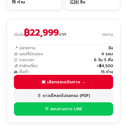
15 ท่าน
🇨🇳 จีน
฿22,999
บาท
เริ่มต้น
ต่อท่าน
📍 ปลายทาง
จีน
📅 รอบที่เปิดจอง
4 รอบ
⏰ ระยะเวลา
6 วัน 5 คืน
💰 ค่าพักเดี่ยว
+฿4,500
👥 ขั้นต่ำ
15 ท่าน
📅 เลือกรอบเดินทาง →
📄 ดาวน์โหลดโปรแกรม (PDF)
💬 สอบถามทาง LINE