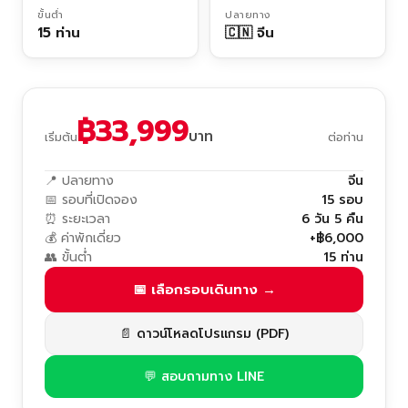
ขั้นต่ำ
ปลายทาง
15 ท่าน
🇨🇳 จีน
฿33,999
บาท
เริ่มต้น
ต่อท่าน
📍 ปลายทาง
จีน
📅 รอบที่เปิดจอง
15 รอบ
⏰ ระยะเวลา
6 วัน 5 คืน
💰 ค่าพักเดี่ยว
+฿6,000
👥 ขั้นต่ำ
15 ท่าน
📅 เลือกรอบเดินทาง →
📄 ดาวน์โหลดโปรแกรม (PDF)
💬 สอบถามทาง LINE