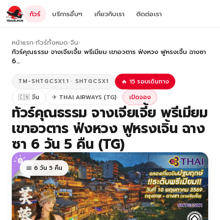
ทัวร์
บริการอื่นๆ
เกี่ยวกับเรา
ติดต่อเรา
หน้าแรก
›
ทัวร์ทั้งหมด
›
จีน
›
ทัวร์คุณธรรม จางเจียเจี้ย พรีเมียม เขาอวตาร ฟ่งหวง ฟูหรงเจิ้น ฉางซา
6…
TM-SHTGCSX1.1 · SHTGCSX1
🔥 15 รอบเดินทาง
🇨🇳 จีน
✈ THAI AIRWAYS (TG)
เปิดจอง
ทัวร์คุณธรรม จางเจียเจี้ย พรีเมียม
เขาอวตาร ฟ่งหวง ฟูหรงเจิ้น ฉาง
ซา 6 วัน 5 คืน (TG)
📅 6 วัน 5 คืน