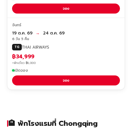
จอง
จันทร์
19 ต.ค. 69
→
24 ต.ค. 69
6 วัน 5 คืน
THAI AIRWAYS
TG
฿34,999
+พักเดี่ยว ฿6,000
เปิดจอง
จอง
🏨 พักโรงแรมที่ Chongqing