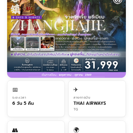
📅
✈
ระยะเวลา
สายการบิน
6 วัน 5 คืน
THAI AIRWAYS
TG
👥
🌍