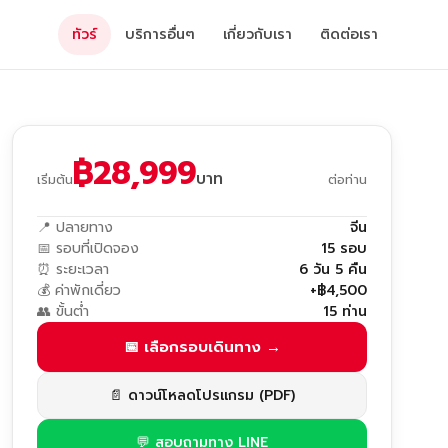
ทัวร์
บริการอื่นๆ
เกี่ยวกับเรา
ติดต่อเรา
฿28,999
บาท
เริ่มต้น
ต่อท่าน
📍 ปลายทาง
จีน
📅 รอบที่เปิดจอง
15 รอบ
⏰ ระยะเวลา
6 วัน 5 คืน
💰 ค่าพักเดี่ยว
+฿4,500
👥 ขั้นต่ำ
15 ท่าน
📅 เลือกรอบเดินทาง →
📄 ดาวน์โหลดโปรแกรม (PDF)
💬 สอบถามทาง LINE