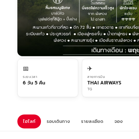
📅
✈
ระยะเวลา
สายการบิน
6 วัน 5 คืน
THAI AIRWAYS
TG
ไฮไลท์
รอบเดินทาง
รายละเอียด
จอง