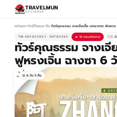
TRAVELMUN
ทราเวลมันส์
หน้าแรก
›
ทัวร์ทั้งหมด
›
จีน
›
ทัวร์คุณธรรม จางเจียเจี้ย เขาอวตาร ฟ่งหวง 
TM-SHTGCSX2.1 · SHTGCSX2
🔥 15 รอบเดินทาง
🇨🇳 จี
ทัวร์คุณธรรม จางเจี
ฟูหรงเจิ้น ฉางซา 6 ว
📅 6 วัน 5 คืน