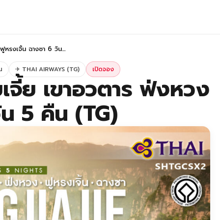
ฟูหรงเจิ้น ฉางซา 6 วัน…
น
✈ THAI AIRWAYS (TG)
เปิดจอง
ยเจี้ย เขาอวตาร ฟ่งหวง
ัน 5 คืน (TG)