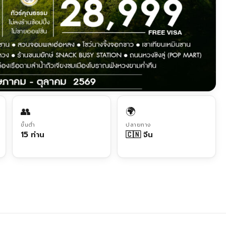
👥
🌍
ขั้นต่ำ
ปลายทาง
15 ท่าน
🇨🇳 จีน