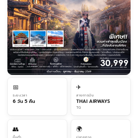
📅
✈
ระยะเวลา
สายการบิน
6 วัน 5 คืน
THAI AIRWAYS
TG
👥
🌍
ขั้นต่ำ
ปลายทาง