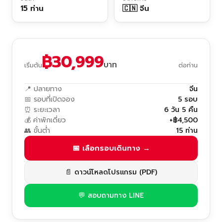
15 ท่าน
🇨🇳 จีน
฿30,999
บาท
เริ่มต้น
ต่อท่าน
📍 ปลายทาง
จีน
📅 รอบที่เปิดจอง
5 รอบ
⏰ ระยะเวลา
6 วัน 5 คืน
💰 ค่าพักเดี่ยว
+฿4,500
👥 ขั้นต่ำ
15 ท่าน
📅 เลือกรอบเดินทาง →
📄 ดาวน์โหลดโปรแกรม (PDF)
💬 สอบถามทาง LINE