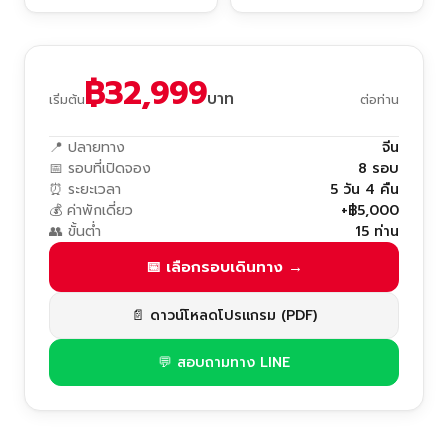
฿32,999
บาท
เริ่มต้น
ต่อท่าน
📍 ปลายทาง
จีน
📅 รอบที่เปิดจอง
8 รอบ
⏰ ระยะเวลา
5 วัน 4 คืน
💰 ค่าพักเดี่ยว
+฿5,000
👥 ขั้นต่ำ
15 ท่าน
📅 เลือกรอบเดินทาง →
📄 ดาวน์โหลดโปรแกรม (PDF)
💬 สอบถามทาง LINE