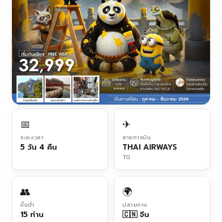
📅
✈
ระยะเวลา
สายการบิน
5 วัน 4 คืน
THAI AIRWAYS
TG
👥
🌍
ขั้นต่ำ
ปลายทาง
15 ท่าน
🇨🇳 จีน