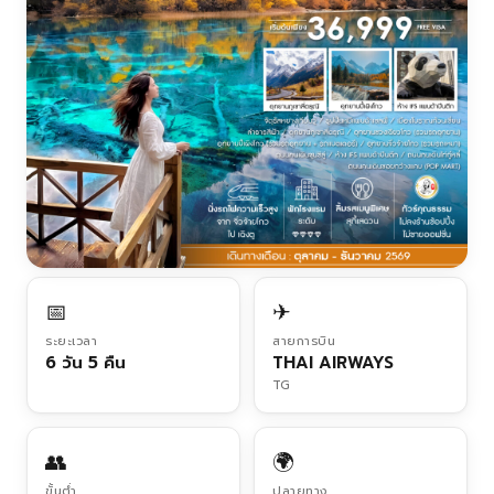
📅
✈
ระยะเวลา
สายการบิน
6 วัน 5 คืน
THAI AIRWAYS
TG
👥
🌍
ขั้นต่ำ
ปลายทาง