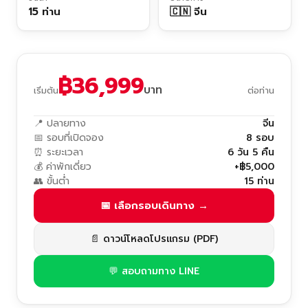
15 ท่าน
🇨🇳 จีน
฿36,999
บาท
เริ่มต้น
ต่อท่าน
📍 ปลายทาง
จีน
📅 รอบที่เปิดจอง
8 รอบ
⏰ ระยะเวลา
6 วัน 5 คืน
💰 ค่าพักเดี่ยว
+฿5,000
👥 ขั้นต่ำ
15 ท่าน
📅 เลือกรอบเดินทาง →
📄 ดาวน์โหลดโปรแกรม (PDF)
💬 สอบถามทาง LINE