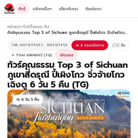
ทัวร์
บริการอื่นๆ
เกี่ยวกับเรา
ติดต่อเรา
หน้าแรก
›
ทัวร์ทั้งหมด
›
จีน
›
ทัวร์คุณธรรม Top 3 of Sichuan ภูเขาสี่ดรุณี ปี้เผิงโกว จิ่วจ้ายโกว…
TM-SHTGTFU1.1 · SHTGTFU1
🔥 8 รอบเดินทาง
🇨🇳 จีน
✈ THAI AIRWAYS (TG)
เปิดจอง
ทัวร์คุณธรรม Top 3 of Sichuan
ภูเขาสี่ดรุณี ปี้เผิงโกว จิ่วจ้ายโกว
เฉิงตู 6 วัน 5 คืน (TG)
📅 6 วัน 5 คืน