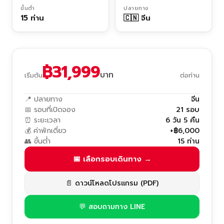
ขั้นต่ำ
ปลายทาง
15 ท่าน
🇨🇳 จีน
฿31,999
บาท
เริ่มต้น
ต่อท่าน
📍 ปลายทาง
จีน
📅 รอบที่เปิดจอง
21 รอบ
⏰ ระยะเวลา
6 วัน 5 คืน
💰 ค่าพักเดี่ยว
+฿6,000
👥 ขั้นต่ำ
15 ท่าน
📅 เลือกรอบเดินทาง →
📄 ดาวน์โหลดโปรแกรม (PDF)
💬 สอบถามทาง LINE