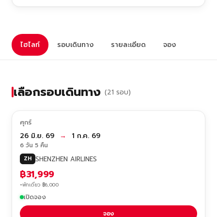
ไฮไลท์
รอบเดินทาง
รายละเอียด
จอง
เลือกรอบเดินทาง
(21 รอบ)
ศุกร์
26 มิ.ย. 69
→
1 ก.ค. 69
6 วัน 5 คืน
SHENZHEN AIRLINES
ZH
฿31,999
+พักเดี่ยว ฿6,000
เปิดจอง
จอง