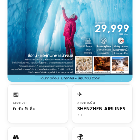
📅
✈
ระยะเวลา
สายการบิน
6 วัน 5 คืน
SHENZHEN AIRLINES
ZH
👥
🌍