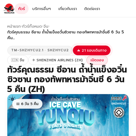
ทัวร์
บริการอื่นๆ
เกี่ยวกับเรา
ติดต่อเรา
หน้าแรก
›
ทัวร์ทั้งหมด
›
จีน
›
ทัวร์คุณธรรม ซีอาน ถ้ำน้ำแข็งอวิ๋นซิวซาน กองทัพทหารม้าจิ๋นซี 6 วัน 5
คืน…
TM-SHZHYCU2.1 · SHZHYCU2
🔥 21 รอบเดินทาง
🇨🇳 จีน
✈ SHENZHEN AIRLINES (ZH)
เปิดจอง
ทัวร์คุณธรรม ซีอาน ถ้ำน้ำแข็งอวิ๋น
ซิวซาน กองทัพทหารม้าจิ๋นซี 6 วัน
5 คืน (ZH)
📅 6 วัน 5 คืน