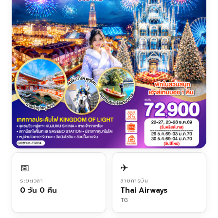
📅
✈
ระยะเวลา
สายการบิน
0 วัน 0 คืน
Thai Airways
TG