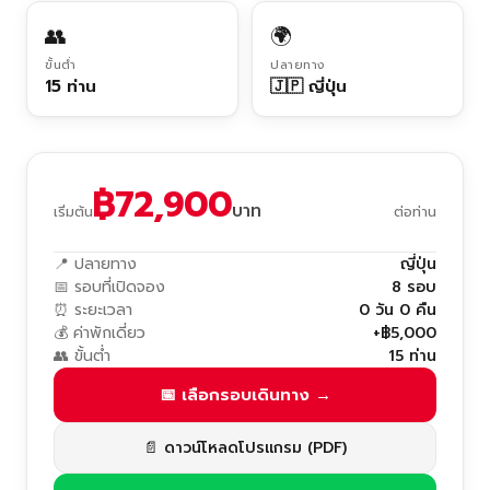
👥
🌍
ขั้นต่ำ
ปลายทาง
15 ท่าน
🇯🇵 ญี่ปุ่น
฿72,900
บาท
เริ่มต้น
ต่อท่าน
📍 ปลายทาง
ญี่ปุ่น
📅 รอบที่เปิดจอง
8 รอบ
⏰ ระยะเวลา
0 วัน 0 คืน
💰 ค่าพักเดี่ยว
+฿5,000
👥 ขั้นต่ำ
15 ท่าน
📅 เลือกรอบเดินทาง →
📄 ดาวน์โหลดโปรแกรม (PDF)