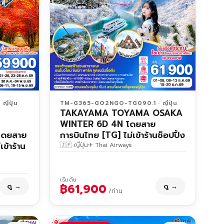
ี่ปุ่น
TM-G365-GO2NGO-TG090.1 · ญี่ปุ่น
TAKAYAMA TOYAMA OSAKA
WINTER 6D 4N โดยสาย
โดยสาย
การบินไทย [TG] ไม่เข้าร้านช็อปปิ้ง
ข้าร้าน
🇯🇵 ญี่ปุ่น
✈ Thai Airways
เริ่มต้น
฿61,900
ดู →
ดู →
/ท่าน