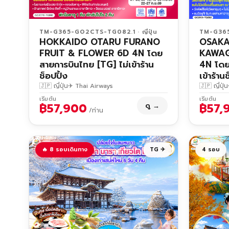
TM-G365-GO2CTS-TG082.1 · ญี่ปุ่น
TM-G365-
HOKKAIDO OTARU FURANO
OSAKA
FRUIT & FLOWER 6D 4N โดย
KAWAG
สายการบินไทย [TG] ไม่เข้าร้าน
4N โดย
ช็อปปิ้ง
เข้าร้าน
🇯🇵 ญี่ปุ่น
✈ Thai Airways
🇯🇵 ญี่ปุ่น
เริ่มต้น
เริ่มต้น
฿57,900
฿57,
ดู →
/ท่าน
🔥 8 รอบเดินทาง
TG ✈
4 รอบ