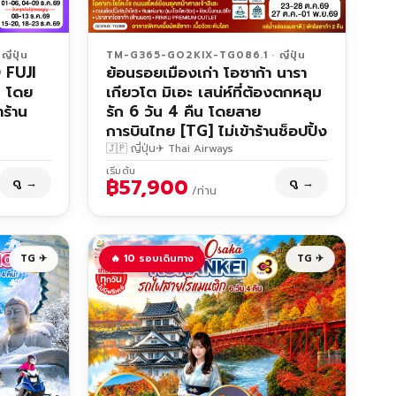
่ปุ่น
TM-G365-GO2KIX-TG086.1 · ญี่ปุ่น
FUJI
ย้อนรอยเมืองเก่า โอซาก้า นารา
 โดย
เกียวโต มิเอะ เสน่ห์ที่ต้องตกหลุม
าร้าน
รัก 6 วัน 4 คืน โดยสาย
การบินไทย [TG] ไม่เข้าร้านช็อปปิ้ง
🇯🇵 ญี่ปุ่น
✈ Thai Airways
เริ่มต้น
฿57,900
ดู →
ดู →
/ท่าน
TG ✈
🔥 10 รอบเดินทาง
TG ✈