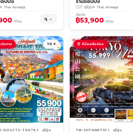
ช็อปปิ้ง
ร้านช็อปปิ้ง
✈ Thai Airways
🇯🇵 ญี่ปุ่น
✈ Thai Airways
เริ่มต้น
900
฿53,900
ดู →
/ท่าน
/ท่าน
เดินทาง
TG ✈
⏰ ที่นั่งเหลือน้อย
GO2CTS-TG076.1 · ญี่ปุ่น
TM-SHTGNRT10.1 · ญี่ปุ่น