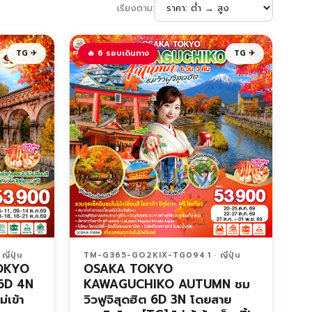
เรียงตาม:
TG ✈
🔥 6 รอบเดินทาง
TG ✈
่ปุ่น
TM-G365-GO2KIX-TG094.1 · ญี่ปุ่น
OKYO
OSAKA TOKYO
6D 4N
KAWAGUCHIKO AUTUMN ชม
่เข้า
วิวฟูจิสุดฮิต 6D 3N โดยสาย