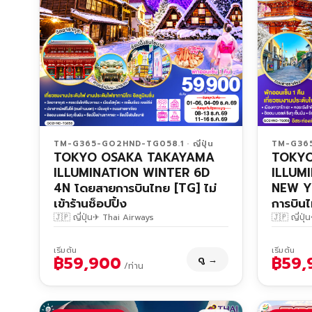
TM-G365-GO2HND-TG058.1 · ญี่ปุ่น
TM-G365-
TOKYO OSAKA TAKAYAMA
TOKY
ILLUMINATION WINTER 6D
ILLUM
4N โดยสายการบินไทย [TG] ไม่
NEW Y
เข้าร้านช็อปปิ้ง
การบินไ
🇯🇵 ญี่ปุ่น
✈ Thai Airways
🇯🇵 ญี่ปุ่น
เริ่มต้น
เริ่มต้น
฿59,900
฿59,
ดู →
/ท่าน