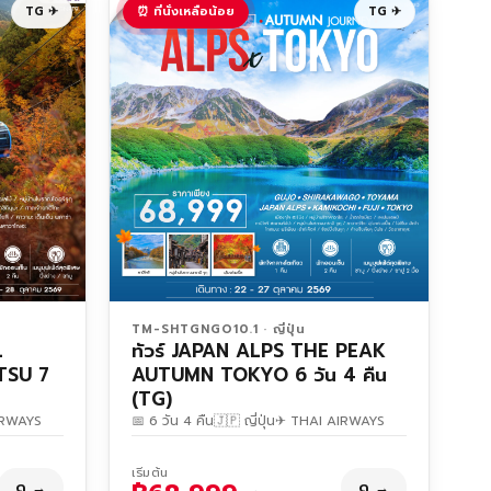
TG ✈
⏰ ที่นั่งเหลือน้อย
TG ✈
TM-SHTGNGO10.1 · ญี่ปุ่น
L
ทัวร์ JAPAN ALPS THE PEAK
TSU 7
AUTUMN TOKYO 6 วัน 4 คืน
(TG)
IRWAYS
📅 6 วัน 4 คืน
🇯🇵 ญี่ปุ่น
✈ THAI AIRWAYS
เริ่มต้น
ดู →
ดู →