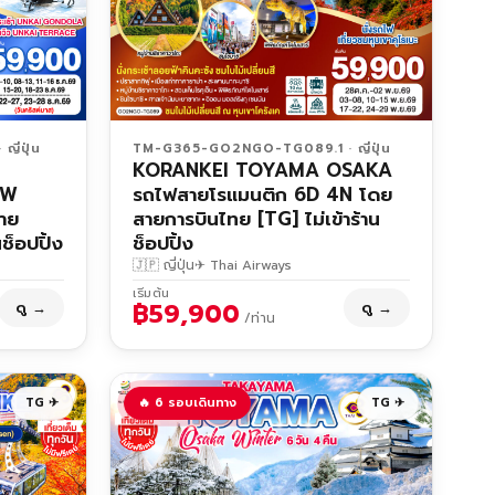
ี่ปุ่น
TM-G365-GO2NGO-TG089.1 · ญี่ปุ่น
KORANKEI TOYAMA OSAKA
OW
รถไฟสายโรแมนติก 6D 4N โดย
าย
สายการบินไทย [TG] ไม่เข้าร้าน
ช็อปปิ้ง
ช็อปปิ้ง
🇯🇵 ญี่ปุ่น
✈ Thai Airways
เริ่มต้น
฿59,900
ดู →
ดู →
/ท่าน
TG ✈
🔥 6 รอบเดินทาง
TG ✈