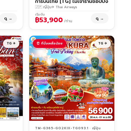
การบินไทย [TG] ไม่เข้าร้านช็อปปิ้ง
🇯🇵 ญี่ปุ่น
✈ Thai Airways
เริ่มต้น
฿53,900
ดู →
ดู →
/ท่าน
TG ✈
⏰ ที่นั่งเหลือน้อย
TG ✈
TM-G365-GO2KIX-TG093.1 · ญี่ปุ่น