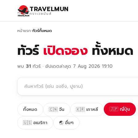
TRAVELMUN
ทราเวลมันส์
หน้าแรก
›
ทัวร์ทั้งหมด
ทัวร์
เปิดจอง
ทั้งหมด
พบ
31
ทัวร์ · อัปเดตล่าสุด 7 Aug 2026 19:10
🇯🇵 ญี่ปุ่น
ทั้งหมด
🇨🇳 จีน
🇰🇷 เกาหลี
🇺🇸 อเมริกา
🌏 อื่นๆ