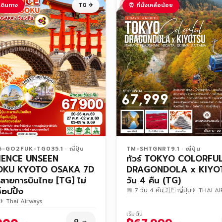
เดินทาง
TG ✈
⏰ ที่นั่งเหลือน้อย
GO2FUK-TG035.1 · ญี่ปุ่น
TM-SHTGNRT9.1 · ญี่ปุ่น
IENCE UNSEEN
ทัวร์ TOKYO COLORFU
KU KYOTO OSAKA 7D
DRAGONDOLA x KIYO
สายการบินไทย [TG] ไม่
วัน 4 คืน (TG)
ช็อปปิ้ง
📅 7 วัน 4 คืน
🇯🇵 ญี่ปุ่น
✈ THAI A
✈ Thai Airways
เริ่มต้น
ดู →