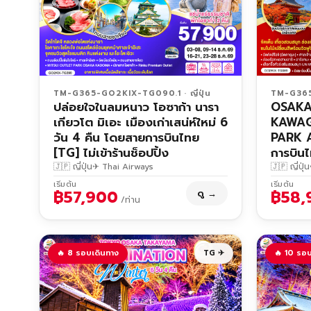
TM-G365-GO2KIX-TG090.1 · ญี่ปุ่น
TM-G365-
ปล่อยใจในลมหนาว โอซาก้า นารา
OSAKA
เกียวโต มิเอะ เมืองเก่าเสน่ห์ใหม่ 6
KAWAG
วัน 4 คืน โดยสายการบินไทย
PARK 
[TG] ไม่เข้าร้านช็อปปิ้ง
การบินไ
🇯🇵 ญี่ปุ่น
✈ Thai Airways
🇯🇵 ญี่ปุ่น
เริ่มต้น
เริ่มต้น
฿57,900
฿58,
ดู →
/ท่าน
🔥 8 รอบเดินทาง
TG ✈
🔥 10 รอบ