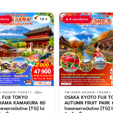
เดินทาง
TG ✈
🔥 8 รอบเดินทาง
GO2KIX-TG097.1 · ญี่ปุ่น
TM-G365-GO2KIX-TG088.1 · ญี
 FUJI TOKYO
OSAKA KYOTO FUJI T
HAMA KAMAKURA 6D
AUTUMN FRUIT PARK 
สายการบินไทย [TG] ไม่
โดยสายการบินไทย [TG] ไม