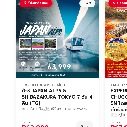
⏰ ที่นั่งเหลือน้อย
TG ✈
🔥 6 รอบ
TM-SHTGNGO9.1 · ญี่ปุ่น
TM-G365-
ทัวร์ JAPAN ALPS &
EXPER
SHIBAZAKURA TOKYO 7 วัน 4
CHUGO
คืน (TG)
5N โดย
เข้าร้าน
📅 7 วัน 4 คืน
🇯🇵 ญี่ปุ่น
✈ THAI AIRWAYS
🇯🇵 ญี่ปุ่น
เริ่มต้น
เริ่มต้น
ดู →