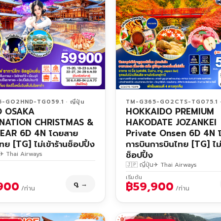
GO2HND-TG059.1 · ญี่ปุ่น
TM-G365-GO2CTS-TG075.1 · ญ
O OSAKA
HOKKAIDO PREMIUM
INATION CHRISTMAS &
HAKODATE JOZANKEI
EAR 6D 4N โดยสาย
Private Onsen 6D 4N 
ทย [TG] ไม่เข้าร้านช็อปปิ้ง
การบินการบินไทย [TG] ไม่เ
ช็อปปิ้ง
✈ Thai Airways
🇯🇵 ญี่ปุ่น
✈ Thai Airways
เริ่มต้น
900
฿59,900
ดู →
/ท่าน
/ท่าน