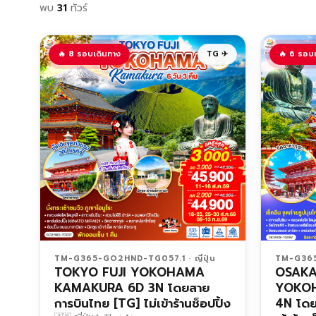
พบ
31
ทัวร์
🔥 8 รอบเดินทาง
TG ✈
🔥 6 รอบ
TM-G365-GO2HND-TG057.1 · ญี่ปุ่น
TM-G365-
TOKYO FUJI YOKOHAMA
OSAKA
KAMAKURA 6D 3N โดยสาย
YOKO
การบินไทย [TG] ไม่เข้าร้านช็อปปิ้ง
4N โดย