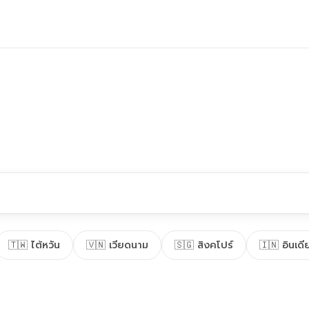
🇹🇼 ไต้หวัน
🇻🇳 เวียดนาม
🇸🇬 สิงคโปร์
🇮🇳 อินเดี