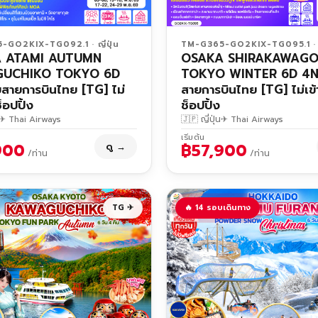
GO2KIX-TG092.1 · ญี่ปุ่น
TM-G365-GO2KIX-TG095.1 · ญี
 ATAMI AUTUMN
OSAKA SHIRAKAWAGO 
UCHIKO TOKYO 6D
TOKYO WINTER 6D 4N
สายการบินไทย [TG] ไม่
สายการบินไทย [TG] ไม่เข้
ช็อปปิ้ง
ช็อปปิ้ง
✈ Thai Airways
🇯🇵 ญี่ปุ่น
✈ Thai Airways
เริ่มต้น
900
฿57,900
ดู →
/ท่าน
/ท่าน
TG ✈
🔥 14 รอบเดินทาง