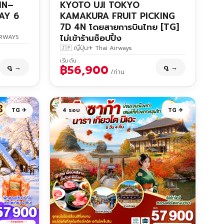
MN–
KYOTO UJI TOKYO
AY 6
KAMAKURA FRUIT PICKING
7D 4N โดยสายการบินไทย [TG]
ไม่เข้าร้านช็อปปิ้ง
IRWAYS
🇯🇵 ญี่ปุ่น
✈ Thai Airways
เริ่มต้น
฿56,900
ดู →
ดู →
/ท่าน
TG ✈
4 รอบ
TG ✈