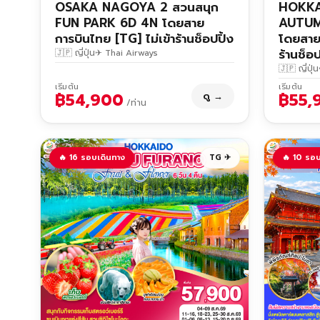
OSAKA NAGOYA 2 สวนสนุก
HOKKA
FUN PARK 6D 4N โดยสาย
AUTUM
การบินไทย [TG] ไม่เข้าร้านช็อปปิ้ง
โดยสายก
ร้านช็อป
🇯🇵 ญี่ปุ่น
✈ Thai Airways
🇯🇵 ญี่ปุ่น
เริ่มต้น
เริ่มต้น
฿54,900
฿55,
ดู →
/ท่าน
🔥 16 รอบเดินทาง
TG ✈
🔥 10 รอบ