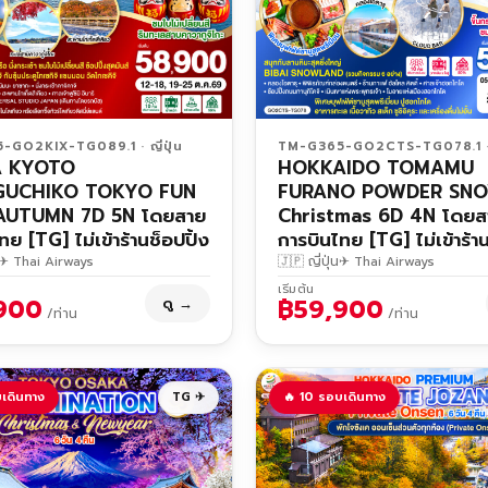
GO2KIX-TG089.1 · ญี่ปุ่น
TM-G365-GO2CTS-TG078.1 · ญ
 KYOTO
HOKKAIDO TOMAMU
UCHIKO TOKYO FUN
FURANO POWDER SN
AUTUMN 7D 5N โดยสาย
Christmas 6D 4N โดยส
ทย [TG] ไม่เข้าร้านช็อปปิ้ง
การบินไทย [TG] ไม่เข้าร้าน
✈ Thai Airways
🇯🇵 ญี่ปุ่น
✈ Thai Airways
เริ่มต้น
900
฿59,900
ดู →
/ท่าน
/ท่าน
เดินทาง
TG ✈
🔥 10 รอบเดินทาง