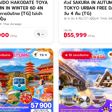
IDO HAKODATE TOYA
ทัวร์ SAKURA IN AUTU
N IN WINTER 6D 4N
TOKYO URBAN FREE D
ารบินไทย [TG] ไม่เข้า
วัน 4 คืน (TG)
ปิ้ง
📅 6 วัน 4 คืน
🇯🇵 ญี่ปุ่น
✈ THAI A
✈ Thai Airways
เริ่มต้น
900
฿55,999
ดู →
/ท่าน
/ท่าน
เดินทาง
TG ✈
🔥 10 รอบเดินทาง