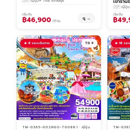
เข้าร้าน
🇯🇵 ญี่ปุ่น
✈ Thai Airways
🇯🇵 ญี่ปุ่น
เริ่มต้น
เริ่มต้น
฿46,900
฿49,
ดู →
/ท่าน
🔥 8 รอบเดินทาง
TG ✈
🔥 18 รอบ
TM-G365-GO2NGO-TG088.1 · ญี่ปุ่น
TM-G365-