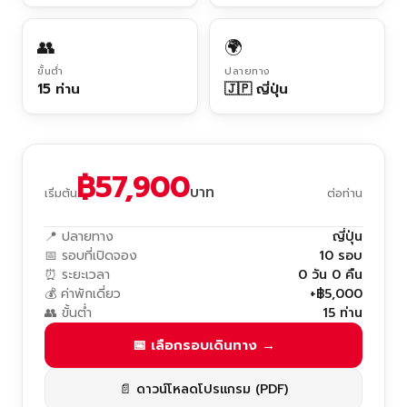
👥
🌍
ขั้นต่ำ
ปลายทาง
15 ท่าน
🇯🇵 ญี่ปุ่น
฿57,900
บาท
เริ่มต้น
ต่อท่าน
📍 ปลายทาง
ญี่ปุ่น
📅 รอบที่เปิดจอง
10 รอบ
⏰ ระยะเวลา
0 วัน 0 คืน
💰 ค่าพักเดี่ยว
+฿5,000
👥 ขั้นต่ำ
15 ท่าน
📅 เลือกรอบเดินทาง →
📄 ดาวน์โหลดโปรแกรม (PDF)