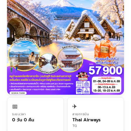
📅
✈
ระยะเวลา
สายการบิน
0 วัน 0 คืน
Thai Airways
TG