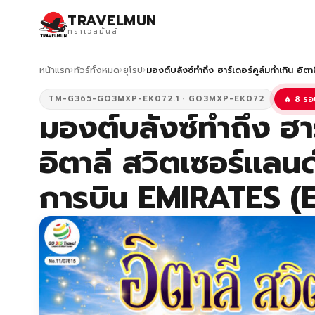
TRAVELMUN
ทราเวลมันส์
หน้าแรก
›
ทัวร์ทั้งหมด
›
ยุโรป
›
มองต์บลังซ์ทำถึง ฮาร์เดอร์คูล์มทำเกิน อิต
TM-G365-GO3MXP-EK072.1 · GO3MXP-EK072
🔥 8 รอ
มองต์บลังซ์ทำถึง ฮาร
อิตาลี สวิตเซอร์แลนด
การบิน EMIRATES (