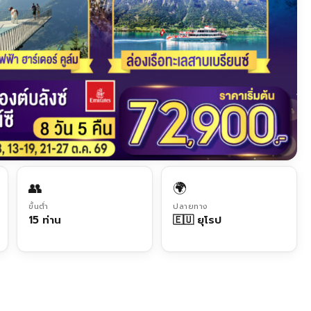
👥
🌍
ขั้นต่ำ
ปลายทาง
15 ท่าน
🇪🇺 ยุโรป