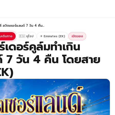
าลี สวิตเซอร์แลนด์ 7 วัน 4 คืน…
บเดินทาง
🇪🇺 ยุโรป
✈ Emirates (EK)
เปิดจอง
์เดอร์คูล์มทำเกิน
์ 7 วัน 4 คืน โดยสาย
EK)