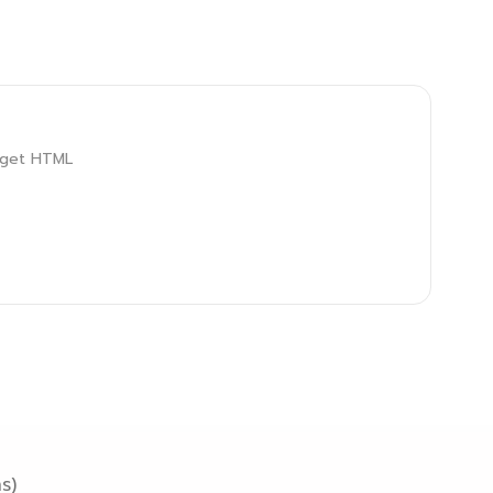
idget HTML
ร)