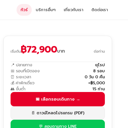
ทัวร์
บริการอื่นๆ
เกี่ยวกับเรา
ติดต่อเรา
฿72,900
บาท
เริ่มต้น
ต่อท่าน
📍 ปลายทาง
ยุโรป
📅 รอบที่เปิดจอง
8 รอบ
⏰ ระยะเวลา
0 วัน 0 คืน
💰 ค่าพักเดี่ยว
+฿5,000
👥 ขั้นต่ำ
15 ท่าน
📅 เลือกรอบเดินทาง →
📄 ดาวน์โหลดโปรแกรม (PDF)
💬 สอบถามทาง LINE