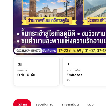
📅
✈
ระยะเวลา
สายการบิน
0 วัน 0 คืน
Emirates
EK
ไฮไลท์
รอบเดินทาง
รายละเอียด
จอง