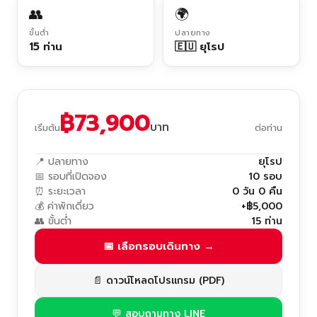
👥
🌍
ขั้นต่ำ
ปลายทาง
15 ท่าน
🇪🇺 ยุโรป
฿73,900
บาท
เริ่มต้น
ต่อท่าน
📍 ปลายทาง
ยุโรป
📅 รอบที่เปิดจอง
10 รอบ
⏰ ระยะเวลา
0 วัน 0 คืน
💰 ค่าพักเดี่ยว
+฿5,000
👥 ขั้นต่ำ
15 ท่าน
📅 เลือกรอบเดินทาง →
📄 ดาวน์โหลดโปรแกรม (PDF)
💬 สอบถามทาง LINE