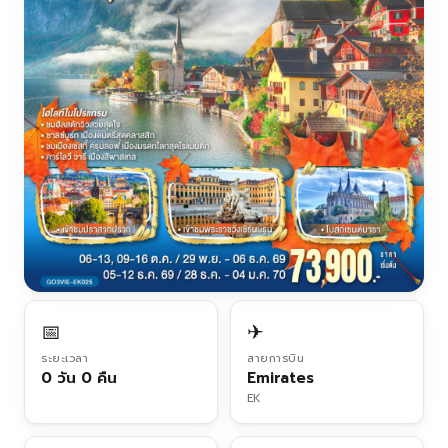
📅
✈
ระยะเวลา
สายการบิน
0 วัน 0 คืน
Emirates
EK