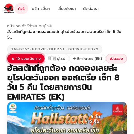
ทัวร์
บริการอื่นๆ
เกี่ยวกับเรา
ติดต่อเรา
หน้าแรก
›
ทัวร์ทั้งหมด
›
ยุโรป
›
ฮัลสตัทที่ถูกต้อง กดจองเลยล่ะ ยุโรปตะวันออก ออสเตรีย เช็ก 8 วัน
5…
TM-G365-GO3VIE-EK025.1 · GO3VIE-EK025
🔥 10 รอบเดินทาง
🇪🇺 ยุโรป
✈ Emirates (EK)
เปิดจอง
ฮัลสตัทที่ถูกต้อง กดจองเลยล่ะ
ยุโรปตะวันออก ออสเตรีย เช็ก 8
วัน 5 คืน โดยสายการบิน
EMIRATES (EK)