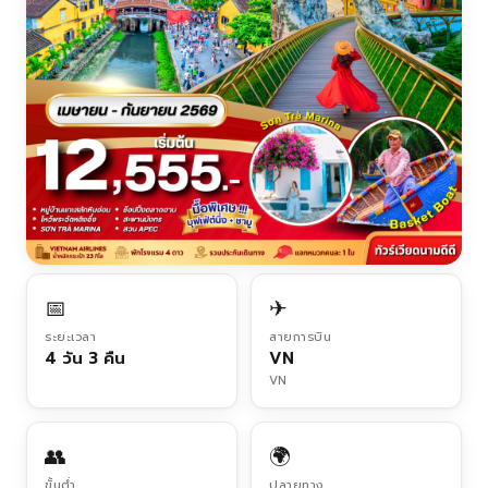
📅
✈
ระยะเวลา
สายการบิน
4 วัน 3 คืน
VN
VN
👥
🌍
ขั้นต่ำ
ปลายทาง