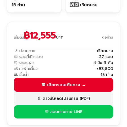
15 ท่าน
🇻🇳 เวียดนาม
฿12,555
บาท
เริ่มต้น
ต่อท่าน
📍 ปลายทาง
เวียดนาม
📅 รอบที่เปิดจอง
27 รอบ
⏰ ระยะเวลา
4 วัน 3 คืน
💰 ค่าพักเดี่ยว
+฿3,800
👥 ขั้นต่ำ
15 ท่าน
📅 เลือกรอบเดินทาง →
📄 ดาวน์โหลดโปรแกรม (PDF)
💬 สอบถามทาง LINE